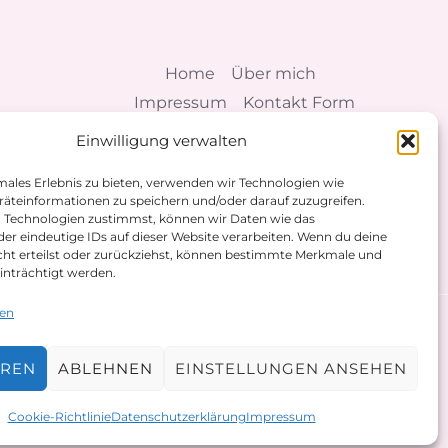
Home
Über mich
Impressum
Kontakt Form
AGBs
Cookie-Richtlinie (EU)
Einwilligung verwalten
Datenschutzerklärung
males Erlebnis zu bieten, verwenden wir Technologien wie
äteinformationen zu speichern und/oder darauf zuzugreifen.
 Technologien zustimmst, können wir Daten wie das
der eindeutige IDs auf dieser Website verarbeiten. Wenn du deine
icht erteilst oder zurückziehst, können bestimmte Merkmale und
inträchtigt werden.
ten
EREN
ABLEHNEN
EINSTELLUNGEN ANSEHEN
Powered by Praxis Ackbarkhan
Cookie-Richtlinie
Datenschutzerklärung
Impressum