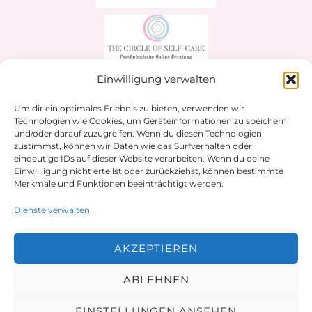
Einwilligung verwalten
Home
Über mich
Um dir ein optimales Erlebnis zu bieten, verwenden wir
Technologien wie Cookies, um Geräteinformationen zu speichern
Impressum
und/oder darauf zuzugreifen. Wenn du diesen Technologien
Kontakt Form
zustimmst, können wir Daten wie das Surfverhalten oder
eindeutige IDs auf dieser Website verarbeiten. Wenn du deine
AGBs
Einwillligung nicht erteilst oder zurückziehst, können bestimmte
Cookie-Richtlinie (EU)
Merkmale und Funktionen beeinträchtigt werden.
Datenschutzerklärung
Dienste verwalten
AKZEPTIEREN
ABLEHNEN
© 2026 Praxis Ackbarkhan
EINSTELLUNGEN ANSEHEN